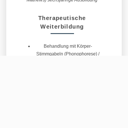
Therapeutische
Weiterbildung
Behandlung mit Körper-
Stimmgabeln (Phonophorese) /
Sound Healing
Dialogische Aggressionsarbeit
nach Thomas Scheskat
Trauma-Yoga
Psychotherapeutische
Aromapraxis / Geprüfte
psychotherapeutische
Aromapraktikerin
Traumatherapie mit EMDR