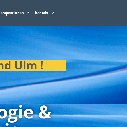
herapeutInnen
Kontakt
nd Ulm !
ogie &