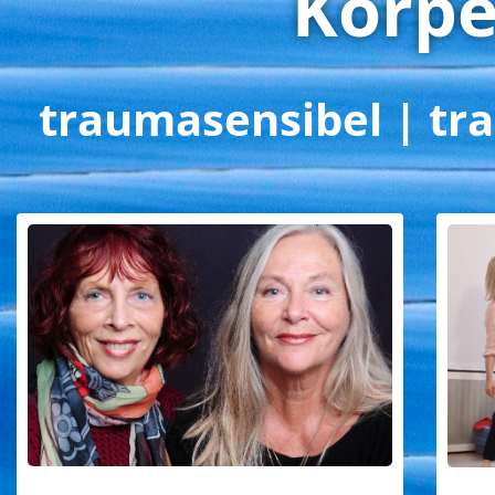
Körpe
traumasensibel | tra