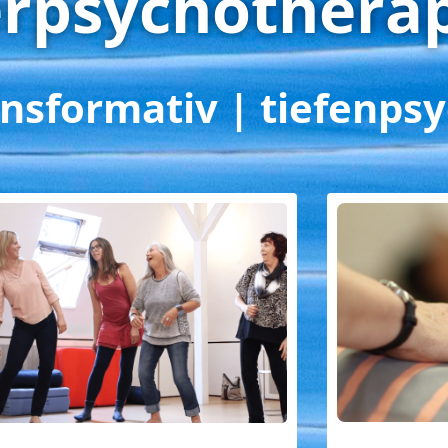
rpsychothera
nsformativ | tiefenps